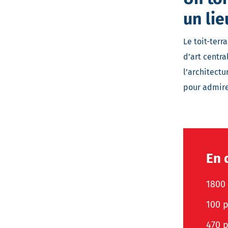
un lie
Le toit-ter
d’art centra
l’architectu
pour admirer
En 
1800 
100 p
470 p