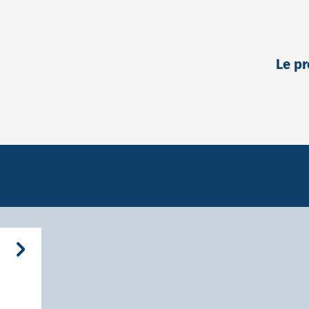
Lyon Part-Di
Le pr