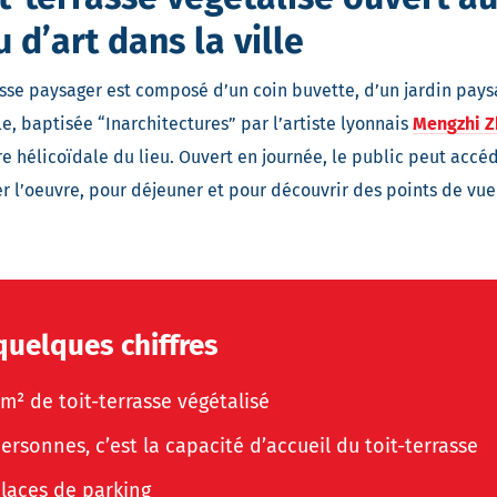
u d’art dans la ville
rasse paysager est composé d’un coin buvette, d’un jardin pay
le, baptisée “Inarchitectures” par l’artiste lyonnais
Mengzhi 
re hélicoïdale du lieu. Ouvert en journée, le public peut accéd
 l’oeuvre, pour déjeuner et pour découvrir des points de vue 
quelques chiffres
m² de toit-terrasse végétalisé
ersonnes, c’est la capacité d’accueil du toit-terrasse
laces de parking