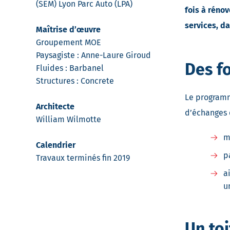
(SEM) Lyon Parc Auto (LPA)
fois à rénov
services, d
Maîtrise d’œuvre
Groupement MOE
Paysagiste : Anne-Laure Giroud
Des f
Fluides : Barbanel
Structures : Concrete
Le programm
Architecte
d’échanges 
William Wilmotte
m
Calendrier
p
Travaux terminés fin 2019
a
u
Un toi