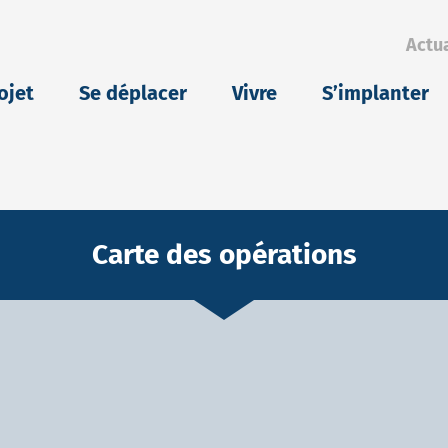
Actua
eu
ojet
Se déplacer
Vivre
S’implanter
Carte des opérations