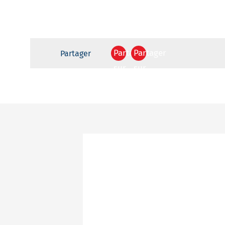
Partager
Partager
Partager
sur
sur
Facebook
Twitter
Votre
destinataire
Votre
email
Message