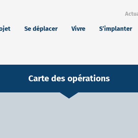
Actua
eu
ojet
Se déplacer
Vivre
S’implanter
Carte des opérations