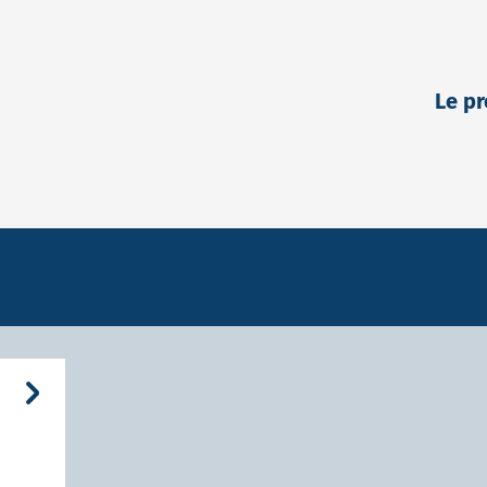
Lyon Part-Di
Le pr