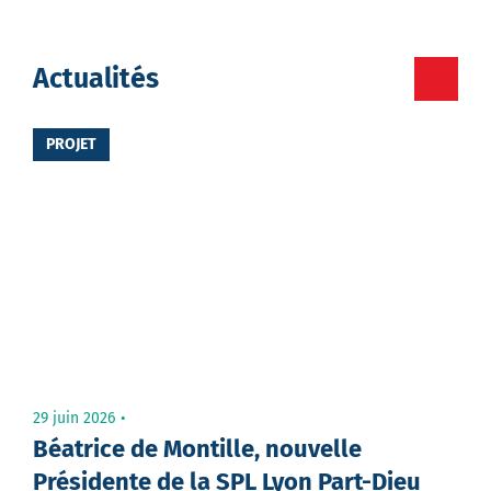
Facebook
Twitter
Votre
Actualités
destinataire
PROJET
Votre
email
Message
29 juin 2026
Béatrice de Montille, nouvelle
Présidente de la SPL Lyon Part-Dieu