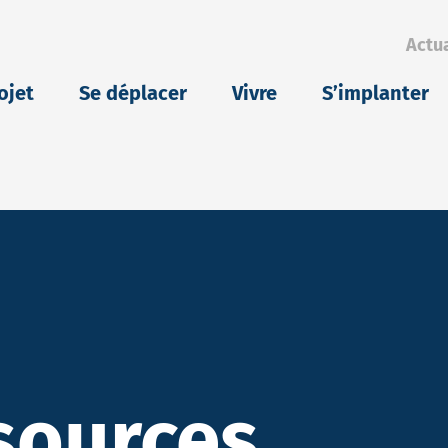
Actua
eu
ojet
Se déplacer
Vivre
S’implanter
sources