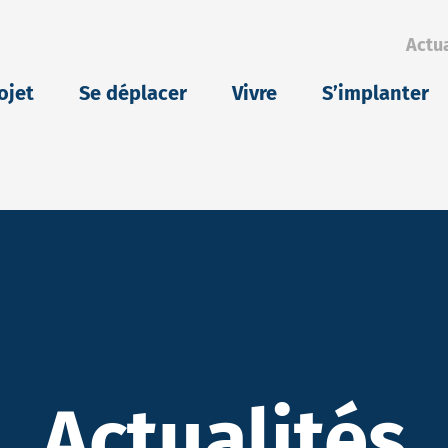
Actua
eu
ojet
Se déplacer
Vivre
S’implanter
Actualités