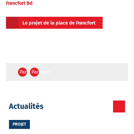
Francfort Bd
Le projet de la place de Francfort
Partager
Partager
sur
sur
Facebook
Twitter
Votre
Actualités
destinataire
PROJET
Votre