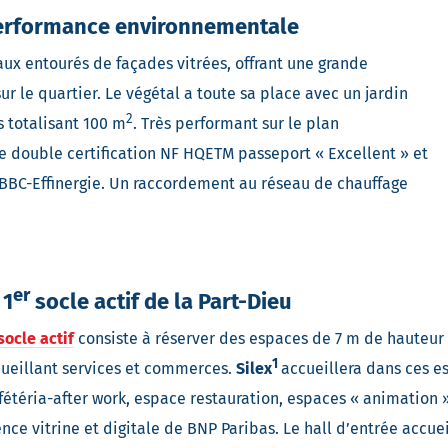
 performance environnementale
ux entourés de façades vitrées, offrant une grande
r le quartier. Le végétal a toute sa place avec un jardin
2
s totalisant 100 m
. Très performant sur le plan
 double certification NF HQETM passeport « Excellent » et
 BBC-Effinergie. Un raccordement au réseau de chauffage
er
 1
socle actif
de la Part-Dieu
socle actif
consiste à réserver des espaces de 7 m de hauteur
1
ueillant services et commerces.
Silex
accueillera dans ces e
fétéria-after work, espace restauration, espaces « animation »
nce vitrine et digitale de BNP Paribas. Le hall d’entrée accue