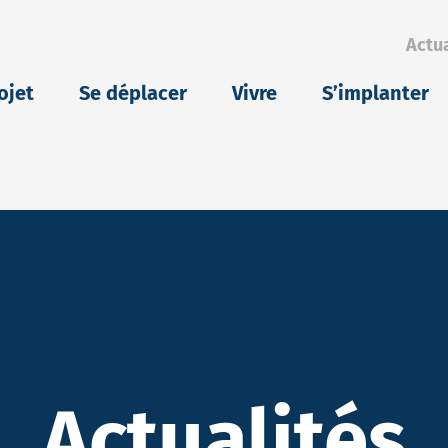
Actua
eu
ojet
Se déplacer
Vivre
S’implanter
Actualités