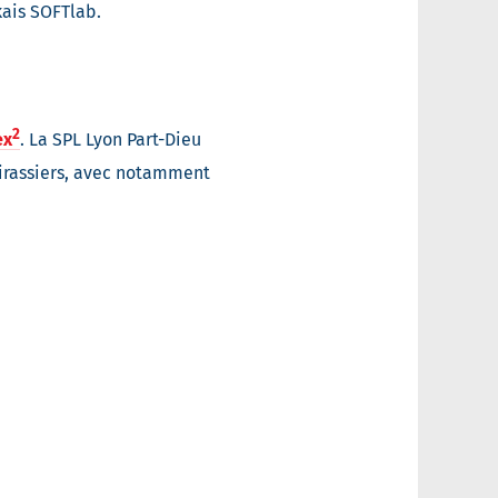
kais SOFTlab.
2
ex
. La SPL Lyon Part-Dieu
irassiers, avec notamment