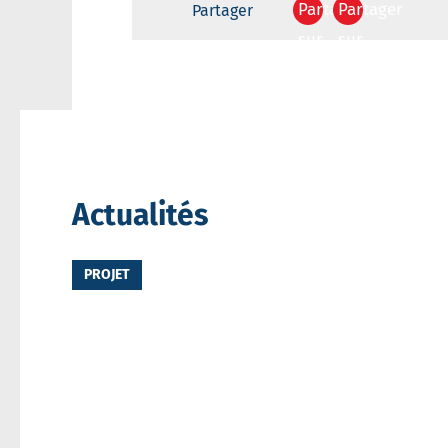
Partager
Partager
Partager
sur
sur
Facebook
Twitter
Votre
destinataire
Votre
Actualités
email
PROJET
Message