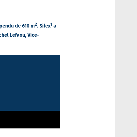
2
1
uspendu de 610 m
. Silex
a
chel Lefaou, Vice-