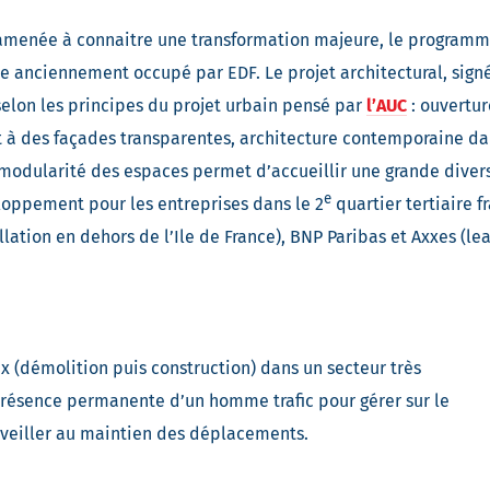
 amenée à connaitre une transformation majeure, le programme
te anciennement occupé par EDF. Le projet architectural, sign
 selon les principes du projet urbain pensé par
l’AUC
: ouvertur
et à des façades transparentes, architecture contemporaine dan
 modularité des espaces permet d’accueillir une grande diversi
e
loppement pour les entreprises dans le 2
quartier tertiaire 
llation en dehors de l’Ile de France), BNP Paribas et Axxes (l
ux (démolition puis construction) dans un secteur très
présence permanente d’un homme trafic pour gérer sur le
et veiller au maintien des déplacements.