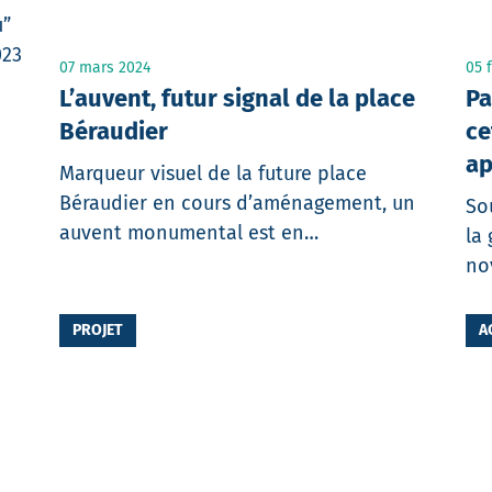
u”
023
07 mars 2024
05 
L’auvent, futur signal de la place
Pa
Béraudier
ce
ap
Marqueur visuel de la future place
Béraudier en cours d’aménagement, un
So
auvent monumental est en…
la
no
PROJET
A