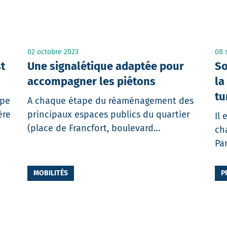
02 octobre 2023
08 
st
Une signalétique adaptée pour
So
accompagner les piétons
la
tu
ape
A chaque étape du réaménagement des
ère
principaux espaces publics du quartier
Il 
(place de Francfort, boulevard…
ch
Pa
MOBILITÉS
P