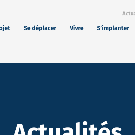
Actua
eu
ojet
Se déplacer
Vivre
S’implanter
Actualités