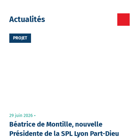
Facebook
Twitter
Votre
Actualités
destinataire
PROJET
Votre
email
Message
29 juin 2026
Béatrice de Montille, nouvelle
Présidente de la SPL Lyon Part-Dieu