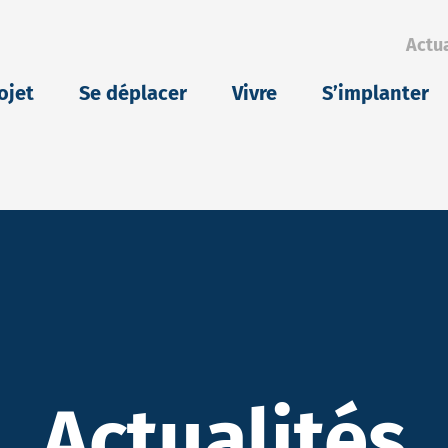
Actua
eu
ojet
Se déplacer
Vivre
S’implanter
Actualités