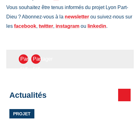
Vous souhaitez être tenus informés du projet Lyon Part-
Dieu ? Abonnez-vous à la
newsletter
ou suivez-nous sur
les
facebook
,
twitter
,
instagram
ou
linkedin
.
Partager
Partager
sur
sur
Facebook
Twitter
Votre
Actualités
destinataire
PROJET
Votre
email