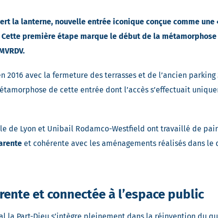
ert la lanterne, nouvelle entrée iconique conçue comme une «
r. Cette première étape marque le début de la métamorphose 
r MVRDV.
n 2016 avec la fermeture des terrasses et de l’ancien parking
métamorphose de cette entrée dont l’accès s’effectuait uniqu
pole de Lyon et Unibail Rodamco-Westfield ont travaillé de pai
parente
et cohérente avec les aménagements réalisés dans le q
rente et connectée à l’espace public
l la Part-Dieu s’intègre pleinement dans la réinvention du qu