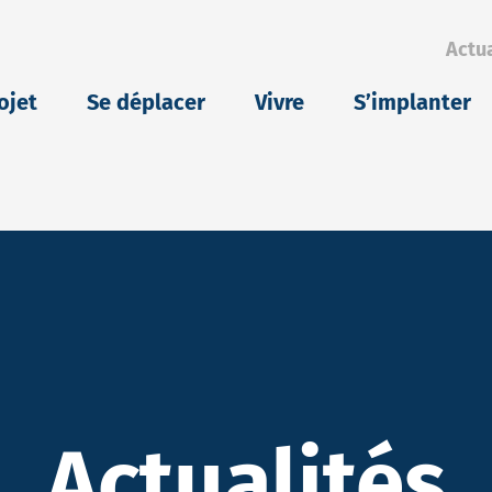
Actua
eu
ojet
Se déplacer
Vivre
S’implanter
Actualités