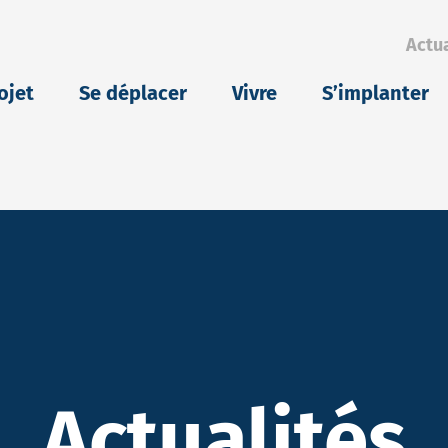
Actua
eu
ojet
Se déplacer
Vivre
S’implanter
Actualités