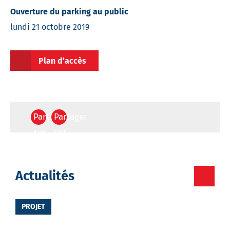
Ouverture du parking au public
lundi 21 octobre 2019
Plan d’accès
Partager
Partager
sur
sur
Facebook
Twitter
Votre
Actualités
destinataire
PROJET
Votre